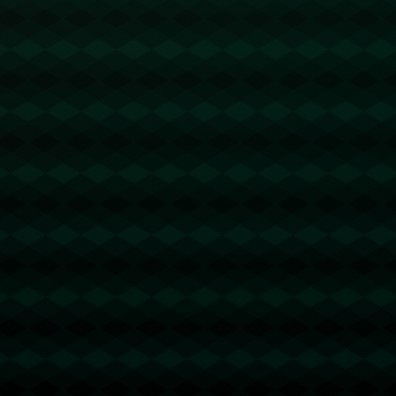
賽中，這些優勢並未得到有效發揮。**投籃命中率**的低迷和**防守
。
尤為重要。西班牙隊在這方面的表現尤為突出，他們靈活變換陣型，讓中華
雙重改革，重新站回榮耀的巔峰。例如，**南韓隊在2008年亞運會*
中吸取經驗教訓，提升團隊的全面實力。
寶貴的學習機會。球隊有必要在**賽後進行詳盡的分析與反思**，找出
，為球迷帶來驚喜。