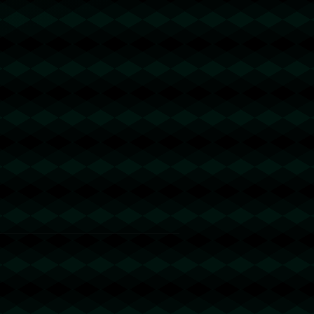
不久的將來，我們能看到中華隊以**堅韌的姿態重返國際賽