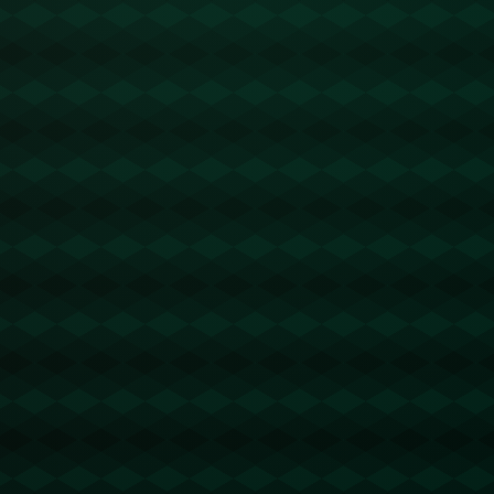
失敗無疑是一次警醒**。比賽中，多次的失誤和防守漏洞讓西班牙隊找到