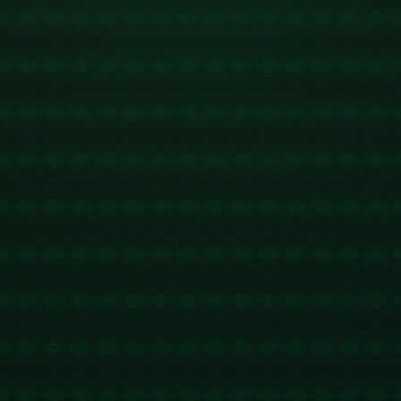
对于曼联来说，当前局势似乎正好为改变创造了条件。
目前，索尔斯克亚与俱乐部的关系陷入紧张。尽管在他
执教期间，曼联取得了一些进步，但仍远未达到球迷和
管理层的期望。尤其是本赛季的联赛表现起伏不定，使
得他面临的压力与日俱增。