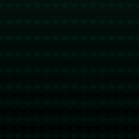
设为一个整体，而非依赖少数明星球员。
通过对比波切蒂诺和索尔斯克亚的执教风格，我们可以
更清晰地看出这一潜在变动的意义。索尔斯克亚更加倾
向于**攻击性足球**，但有时在防守端显得不够稳固。
而波切蒂诺的体系则表现出**攻守均衡**的特色，这使
得球队能在多变的赛场环境中保持一定的竞争力。此
外，波切蒂诺对年轻球员的重视和培养，契合了曼联一
贯以来的青训传统，这也是他备受关注的原因之一。
值得注意的是，曼联近年来管理层在教练选择上的决策
往往受到球迷舆论的影响。因此，尽管有传闻称波切蒂
诺可能接手，但一切尚未尘埃落定。**历史案例**告诉
我们，诸如拜仁与海因克斯的合作，经由长期考察与内
部权衡，才最终定案。因此，曼联采取谨慎态度也是合