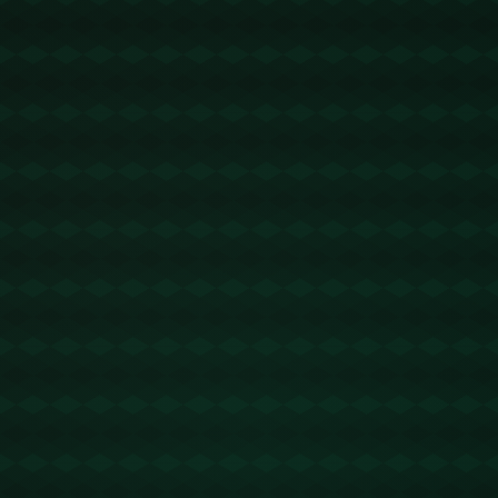
在足球运动中，一个强大的教练对球队的影响不言而
喻。**波切蒂诺**，这位前热刺主帅，以其**战术灵活
**和**培养年轻球员**的能力闻名。在他执教热刺期
间，曾带领球队在2018-2019赛季闯入欧冠决赛。这一
壮举让他在全球范围内赢得了赞誉，也使他成为了许多
**顶级俱乐部**争相邀请的对象。