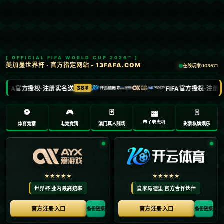
曝曼聯已接觸波切蒂諾 索爾斯克亞或將於