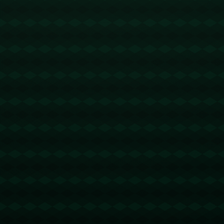
根据业内人士透露，曼联已与波切蒂诺进行了初步接
触。这一举动无疑引发了广泛讨论。**选择波切蒂诺**
不仅仅是看中他的足球理念，更在于他有能力将球队建