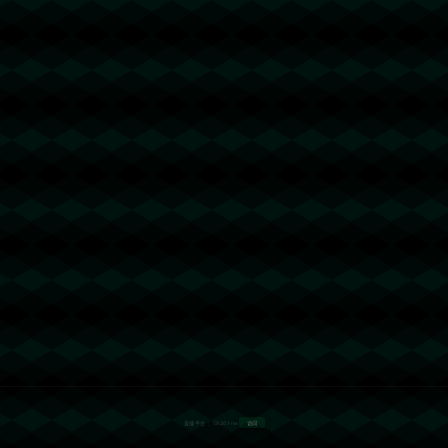
马赛**显然更被看好。而勒阿弗尔需拼尽全力，以挑战传统强队的顽强态度
慜、薩卡入選.
老詹绝杀+创3纪录.