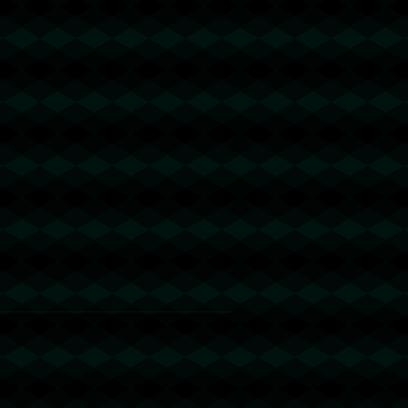
，更在于他对于NBA*门面*这份责任的坚持与付出。在挑