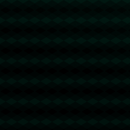
詹姆斯不仅靠技术和场上表现赢得关注，他更用实际行动树
是在胜利与失利之际，这种兼具温情与力量的领导方式深得
**历史榜样与个人风格**
回顾NBA历史，有无数*伟大的球员*曾在不同时代成为
是在继承这些伟大传统的同时，结合个人风格，不断拓宽“领