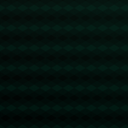
现状。例如，他的“I PROMISE”学校为那些在学业
样成为了年轻人的榜样。
**如何争当NBA领袖**