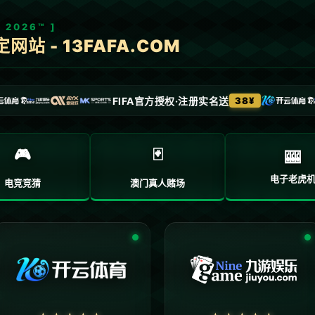
网站首页
公司简介