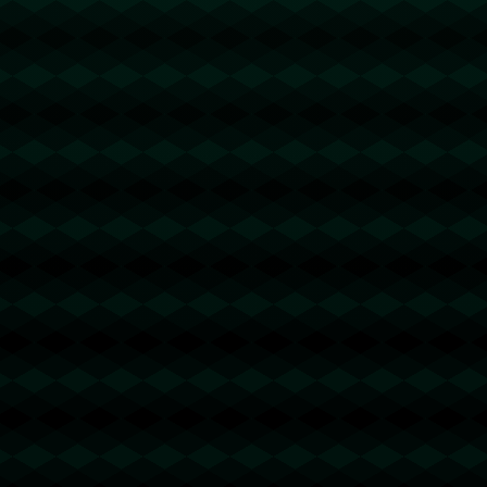
立了一个值得推崇的*领导形象*。他的领导力体现在对球队文化的培育
队友尊敬。在关键时刻，詹姆斯总是率先站出来，担当起成为团队精神领
联盟的代表人物。如迈克尔·乔丹、科比·布莱恩特，他们不仅凭借卓越的表
袖”一词的定义。**他并未试图复制前人的道路，而是根据自己独特的才