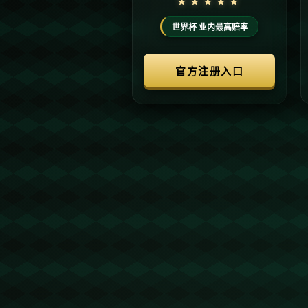
**詹姆斯：担当联盟门面责任，力争成为NBA领袖！**
在篮球的神话世界里，*勒布朗·詹姆斯*无疑是一个传奇
时也凭借他对NBA及整个篮球世界的影响，成为这个时代
**詹姆斯的篮球传奇与担当**
从2003年加入NBA以来，*詹姆斯*便展示出超凡的篮