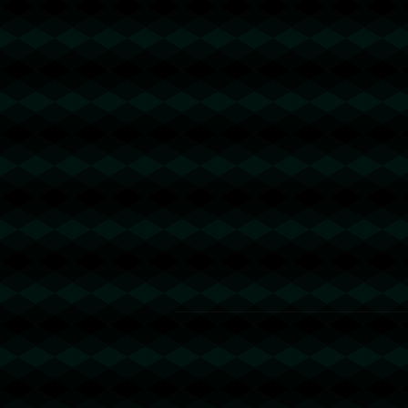
综上所述，詹姆斯不仅是篮球场上的巨星，他更凭借深厚的
战与机遇中，詹姆斯始终不懈地力争成为一位更出色的NB
上一篇：克连场输湖人两赛季导致输球，雷迪.
下一篇：时政微周刊丨总书记的一周（2月17日—2月23日）.
友情链接 :
1xbet官网
联系方式
0832-8268741
传真：0832-8268741
客服QQ：525908901 邮箱：admin@jdyxxz.com