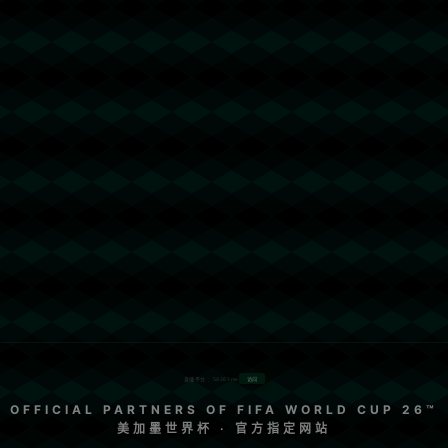
实力和高尚的品格成为了*全明星*的重要榜样。他的成功不仅在于个人成就
A领袖。