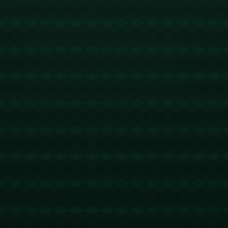
整。这导致对手连续命中关键三分球，而克队却未能抓
住反击机会，比赛迅速失去主动权。这种**战术执行上
的滞后性**在过去两赛季中显得尤为明显，直接制约了
球队与湖人抗衡的能力。
### **雷迪：克队未来的希望，但表现仍需打磨**
作为近两年崭露头角的优秀后卫球员，雷迪的表现广受
关注。然而，虽然雷迪的上场次数有所增加，但他对于
比赛关键时刻的掌控能力仍需进一步提高。在过去对湖
人的交锋中，雷迪的投篮命中率较为一般，尤其在关键
第四节的环节中未能展现应有的领导力，再加上球队整
体防守的不稳定，进一步加剧了连败的现象。